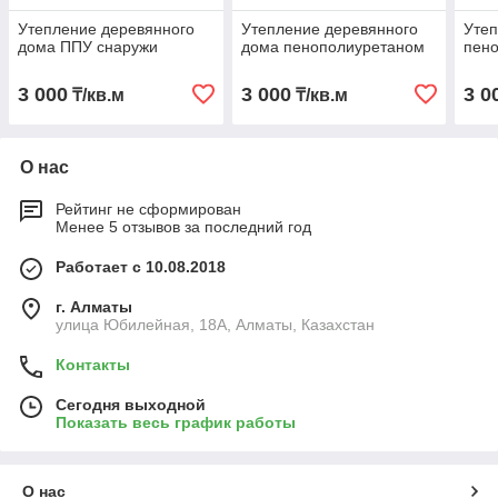
Утепление деревянного
Утепление деревянного
Утеп
дома ППУ снаружи
дома пенополиуретаном
пен
3 000
3 000
3 0
₸/кв.м
₸/кв.м
О нас
Рейтинг не сформирован
Менее 5 отзывов за последний год
Работает с 10.08.2018
г. Алматы
улица Юбилeйнaя, 18А, Алматы, Казахстан
Контакты
Сегодня выходной
Показать весь график работы
О нас