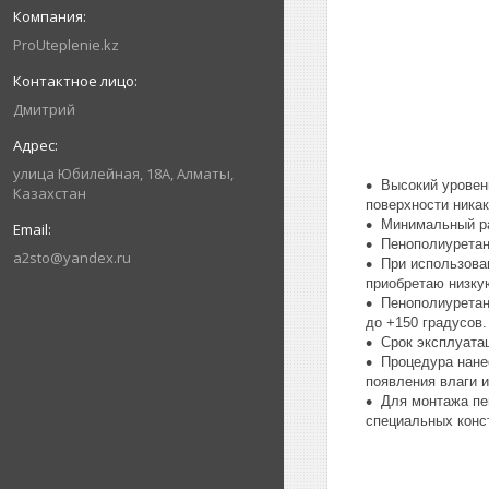
ProUteplenie.kz
Дмитрий
улица Юбилeйнaя, 18А, Алматы,
Высокий уровен
Казахстан
поверхности никак
Минимальный ра
Пенополиуретан
a2sto@yandex.ru
При использова
приобретаю низку
Пенополиуретан
до +150 градусов.
Срок эксплуата
Процедура нане
появления влаги и
Для монтажа пе
специальных конс