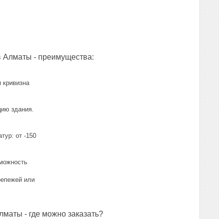
 Алматы - преимущества:
 кривизна
цию здания.
тур: от -150
зможность
репежей или
маты - где можно заказать?