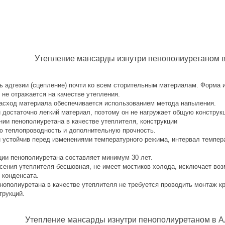
Утепление мансарды изнутри пенополиуретаном в
ь адгезии (сцепление) почти ко всем сторительным материалам. Форма и
 не отражается на качестве утепления.
сход материала обеспечивается использованием метода напыления.
 достаточно легкий материал, поэтому он не нагружает общую конструк
нии пенополиуретана в качестве утеплителя, конструкции
ю теплопроводность и дополнительную прочность.
 устойчив перед изменениями температурного режима, интервал темпера
ции пенополиуретана составляет минимум 30 лет.
сения утеплителя бесшовная, не имеет мостиков холода, исключает во
 конденсата.
нополиуретана в качестве утеплителя не требуется проводить монтаж к
трукций.
Утепление мансарды изнутри пенополиуретаном в Ал