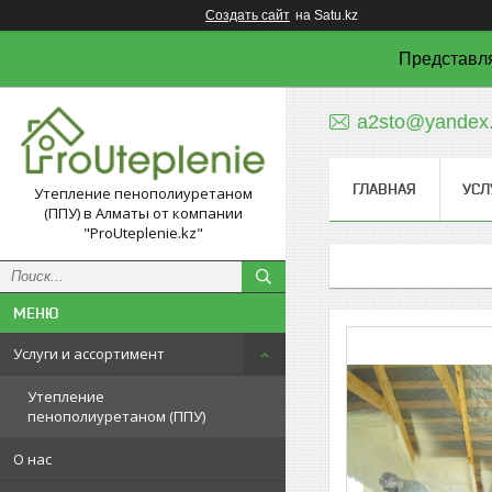
Создать сайт
на Satu.kz
Представля
a2sto@yandex.
ГЛАВНАЯ
УСЛ
Утепление пенополиуретаном
(ППУ) в Алматы от компании
"ProUteplenie.kz"
Услуги и ассортимент
Утепление
пенополиуретаном (ППУ)
О нас