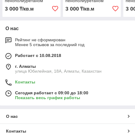
пенополиуретаном
пенополиуретаном
пен
3 000
3 000
3 0
₸/кв.м
₸/кв.м
О нас
Рейтинг не сформирован
Менее 5 отзывов за последний год
Работает с 10.08.2018
г. Алматы
улица Юбилeйнaя, 18А, Алматы, Казахстан
Контакты
Сегодня работает с 09:00 до 18:00
Показать весь график работы
О нас
Контакты