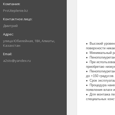
ProUteplenie.kz
Дмитрий
улица Юбилeйнaя, 18А, Алматы,
Высокий уровен
Казахстан
поверхности никак
Минимальный ра
Пенополиуретан
a2sto@yandex.ru
При использова
приобретаю низку
Пенополиуретан
до +150 градусов.
Срок эксплуата
Процедура нане
появления влаги и
Для монтажа пе
специальных конс