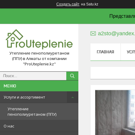
Создать сайт
на Satu.kz
Представля
a2sto@yandex.
ГЛАВНАЯ
УСЛ
Утепление пенополиуретаном
(ППУ) в Алматы от компании
"ProUteplenie.kz"
Услуги и ассортимент
Утепление
пенополиуретаном (ППУ)
О нас