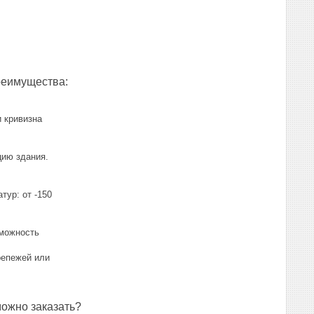
реимущества:
 кривизна
цию здания.
тур: от -150
зможность
репежей или
можно заказать?