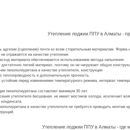
Утепление лоджии ППУ в Алматы - п
ь адгезии (сцепление) почти ко всем сторительным материалам. Форма и
 не отражается на качестве утепления.
сход материала обеспечивается использованием метода напыления.
 достаточно легкий материал, поэтому он не нагружает общую конструк
нии пенополиуретана в качестве утеплителя, конструкции
ю теплопроводность и дополнительную прочность.
 устойчив перед изменениями температурного режима, интервал темпера
ции пенополиуретана составляет минимум 30 лет.
сения утеплителя бесшовная, не имеет мостиков холода, исключает во
 конденсата.
нополиуретана в качестве утеплителя не требуется проводить монтаж к
трукций.
Утепление лоджии ППУ в Алматы - где 