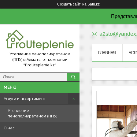
Создать сайт
на Satu.kz
Представля
a2sto@yandex.
ГЛАВНАЯ
УСЛ
Утепление пенополиуретаном
(ППУ) в Алматы от компании
"ProUteplenie.kz"
Услуги и ассортимент
Утепление
пенополиуретаном (ППУ)
О нас