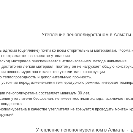
Утепление пенополиуретаном в Алматы 
ь адгезии (сцепление) почти ко всем сторительным материалам. Форма и
 не отражается на качестве утепления.
сход материала обеспечивается использованием метода напыления.
 достаточно легкий материал, поэтому он не нагружает общую конструк
нии пенополиуретана в качестве утеплителя, конструкции
ю теплопроводность и дополнительную прочность.
 устойчив перед изменениями температурного режима, интервал темпера
ции пенополиуретана составляет минимум 30 лет.
сения утеплителя бесшовная, не имеет мостиков холода, исключает во
 конденсата.
нополиуретана в качестве утеплителя не требуется проводить монтаж к
трукций.
Утепление пенополиуретаном в Алматы - г