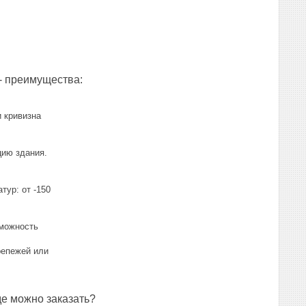
- преимущества:
 кривизна
цию здания.
тур: от -150
зможность
репежей или
де можно заказать?