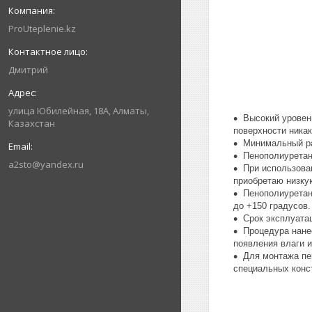
ProUteplenie.kz
Дмитрий
улица Юбилeйнaя, 18А, Алматы,
Высокий уровен
Казахстан
поверхности никак
Минимальный ра
Пенополиуретан
a2sto@yandex.ru
При использова
приобретаю низку
Пенополиуретан
до +150 градусов.
Срок эксплуата
Процедура нане
появления влаги и
Для монтажа пе
специальных конс