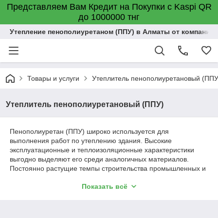
Представляем Вам Кредит на Покупки с Kaspi QR
до 1000000 тнг
Утепление пенополиуретаном (ППУ) в Алматы от компании "
Товары и услуги
Утеплитель пенополиуретановый (ППУ
Утеплитель пенополиуретановый (ППУ)
Пенополиуретан (ППУ) широко используется для
выполнения работ по утеплению здания. Высокие
эксплуатационные и теплоизоляционные характеристики
выгодно выделяют его среди аналогичных материалов.
Постоянно растущие темпы строительства промышленных и
жилых объектов требуют использования новых
Показать всё
теплоизоляционных материалов, соответствующих
определенным требованиям. Среди которых:
Хорошая звуко- и теплоизоляция